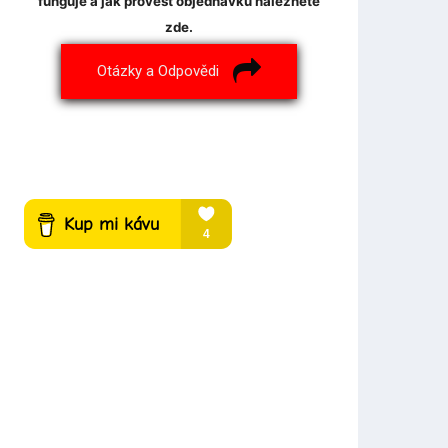
funguje a jak provést objednávku naleznete
zde.
Otázky a Odpovědi