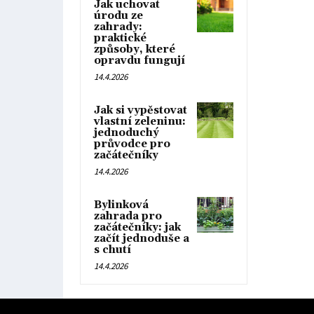
Jak uchovat
úrodu ze
zahrady:
praktické
způsoby, které
opravdu fungují
14.4.2026
Jak si vypěstovat
vlastní zeleninu:
jednoduchý
průvodce pro
začátečníky
14.4.2026
Bylinková
zahrada pro
začátečníky: jak
začít jednoduše a
s chutí
14.4.2026