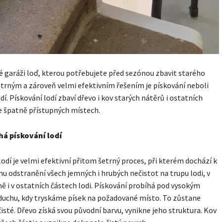
é garáži loď, kterou potřebujete před sezónou zbavit starého
trným a zároveň velmi efektivním řešením je pískování neboli
dí. Pískování lodí zbaví dřevo i kov starých nátěrů i ostatních
e špatně přístupných místech.
há pískování lodí
lodí je velmi efektivní přitom šetrný proces, při kterém dochází k
 odstranění všech jemných i hrubých nečistot na trupu lodi, v
ně i v ostatních částech lodi. Pískování probíhá pod vysokým
duchu, kdy tryskáme písek na požadované místo. To zůstane
isté. Dřevo získá svou původní barvu, vynikne jeho struktura. Kov