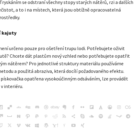
Tryskáním se odstraní všechny stopy starých nátěrů, rzi a dalších
čistot, a to i na místech, která jsou obtížně opracovatelná
rostředky.
 kajuty
není určeno pouze pro ošetření trupu lodi. Potřebujete oživit
jutě? Chcete dát plastům nový vzhled nebo potřebujete opatřit
vým nátěrem? Pro jednotlivé struktury materiálu používáme
todu a použitá abraziva, která docílí požadovaného efektu.
e pískovačka opatřena vysokoúčinným odsáváním, lze provádět
 v interiéru.