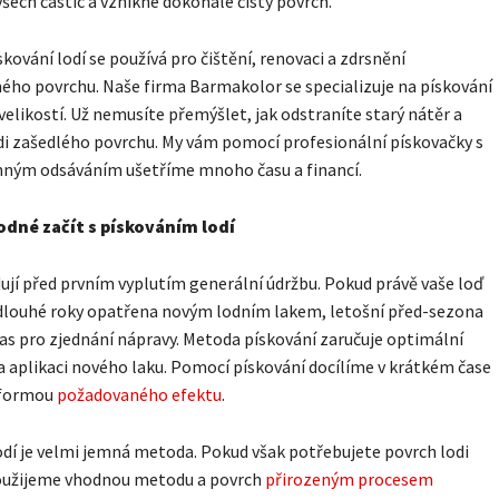
všech částic a vznikne dokonale čistý povrch.
skování lodí se používá pro čištění, renovaci a zdrsnění
ho povrchu. Naše firma Barmakolor se specializuje na pískování
 velikostí. Už nemusíte přemýšlet, jak odstraníte starý nátěr a
di zašedlého povrchu. My vám pomocí profesionální pískovačky s
nným odsáváním ušetříme mnoho času a financí.
odné začít s pískováním lodí
ují před prvním vyplutím generální údržbu. Pokud právě vaše loď
 dlouhé roky opatřena novým lodním lakem, letošní před-sezona
 čas pro zjednání nápravy. Metoda pískování zaručuje optimální
a aplikaci nového laku. Pomocí pískování docílíme v krátkém čase
 formou
požadovaného efektu
.
odí je velmi jemná metoda. Pokud však potřebujete povrch lodi
použijeme vhodnou metodu a povrch
přirozeným procesem