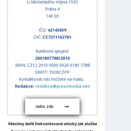
U Michelského mlýna 1535
Praha 4
140 00
IČO:
42143659
DIČ:
CZ7211162761
Bankovní spojení:
2001807788/2010
IBAN: CZ12 2010 0000 0020 0180 7788
SWIFT: FIOBCZPP
Kontaktovat nás můžete na mailu:
Redakce:
redakce@pressmedia.net
nebo zde
Všechny další frekventované otázky jak služba