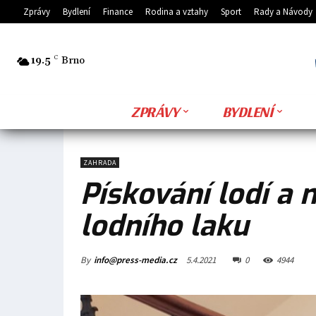
Zprávy
Bydlení
Finance
Rodina a vztahy
Sport
Rady a Návody
19.5
C
Brno
ZPRÁVY
BYDLENÍ
ZAHRADA
Pískování lodí a
lodního laku
By
info@press-media.cz
5.4.2021
0
4944