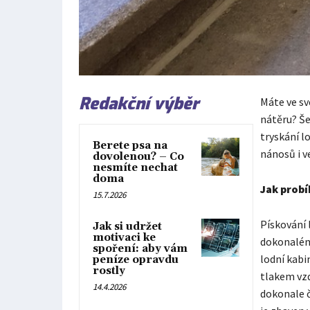
Redakční výběr
Máte ve sv
nátěru? Še
tryskání lo
Berete psa na
nánosů i v
dovolenou? – Co
nesmíte nechat
doma
Jak probí
15.7.2026
Pískování 
Jak si udržet
motivaci ke
dokonalému
spoření: aby vám
lodní kabi
peníze opravdu
rostly
tlakem vz
14.4.2026
dokonale č