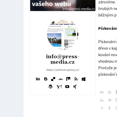
zdrsníme. 
hrubých ne
běžnými p
Pískování
Pískování 
dřevo v ka
kování no
info@press-
vhodnou me
media.cz
Protože j
https://centrum-zpravy.cz/
pískování i