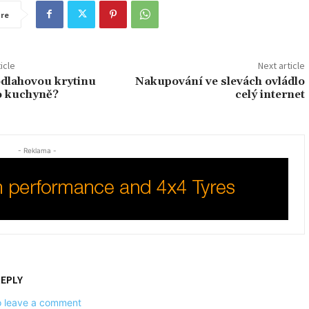
re
icle
Next article
dlahovou krytinu
Nakupování ve slevách ovládlo
o kuchyně?
celý internet
- Reklama -
REPLY
to leave a comment