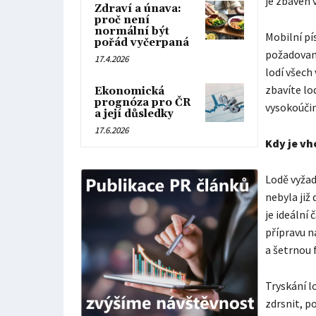
je zbaven 
Zdraví a únava:
proč není
normální být
Mobilní pí
pořád vyčerpaná
požadované
17.4.2026
lodí všech
zbavíte lo
Ekonomická
prognóza pro ČR
vysokoúči
a její důsledky
17.6.2026
Kdy je vh
Lodě vyžad
nebyla již
je ideální
přípravu n
a šetrnou
Tryskání l
zdrsnit, 