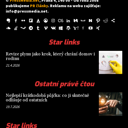
©
PressMedia.net
, Praha 4, 140 00 - Od roku 2008
publikujeme
PR články
. Reklamu na webu zajišťuje:
info@pressmedia.net
.
Star links
Revize plynu jako krok, který chrání domov i
rodinu
21.4.2026
Ostatní právě čtou
Nejlepší krátkodobá půjčka: co ji skutečně
odlišuje od ostatních
19.7.2026
Star links