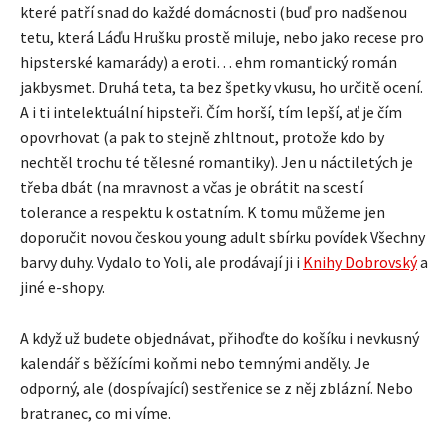
které patří snad do každé domácnosti (buď pro nadšenou
tetu, která Láďu Hrušku prostě miluje, nebo jako recese pro
hipsterské kamarády) a eroti… ehm romantický román
jakbysmet. Druhá teta, ta bez špetky vkusu, ho určitě ocení.
A i ti intelektuální hipsteři. Čím horší, tím lepší, ať je čím
opovrhovat (a pak to stejně zhltnout, protože kdo by
nechtěl trochu té tělesné romantiky). Jen u náctiletých je
třeba dbát (na mravnost a včas je obrátit na scestí
tolerance a respektu k ostatním. K tomu můžeme jen
doporučit novou českou young adult sbírku povídek Všechny
barvy duhy. Vydalo to Yoli, ale prodávají ji i
Knihy Dobrovský
a
jiné e-shopy.
A když už budete objednávat, přihoďte do košíku i nevkusný
kalendář s běžícími koňmi nebo temnými anděly. Je
odporný, ale (dospívající) sestřenice se z něj zblázní. Nebo
bratranec, co mi víme.