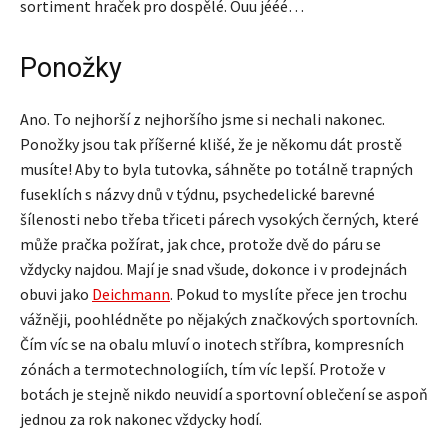
sortiment hraček pro dospělé. Ouu jééé…
Ponožky
Ano. To nejhorší z nejhoršího jsme si nechali nakonec.
Ponožky jsou tak příšerné klišé, že je někomu dát prostě
musíte! Aby to byla tutovka, sáhněte po totálně trapných
fuseklích s názvy dnů v týdnu, psychedelické barevné
šílenosti nebo třeba třiceti párech vysokých černých, které
může pračka požírat, jak chce, protože dvě do páru se
vždycky najdou. Mají je snad všude, dokonce i v prodejnách
obuvi jako
Deichmann
. Pokud to myslíte přece jen trochu
vážněji, poohlédněte po nějakých značkových sportovních.
Čím víc se na obalu mluví o inotech stříbra, kompresních
zónách a termotechnologiích, tím víc lepší. Protože v
botách je stejně nikdo neuvidí a sportovní oblečení se aspoň
jednou za rok nakonec vždycky hodí.