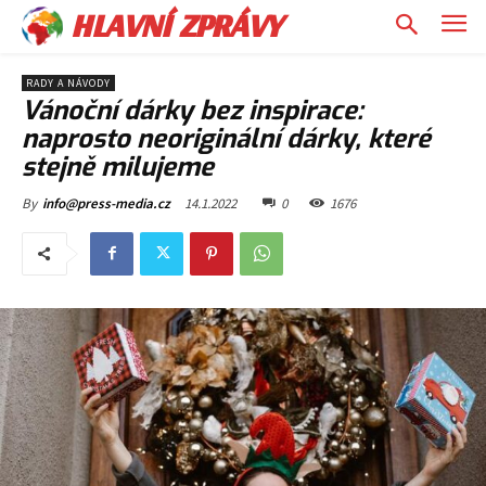
HLAVNÍ ZPRÁVY
RADY A NÁVODY
Vánoční dárky bez inspirace:
naprosto neoriginální dárky, které
stejně milujeme
14.1.2022
0
1676
By
info@press-media.cz