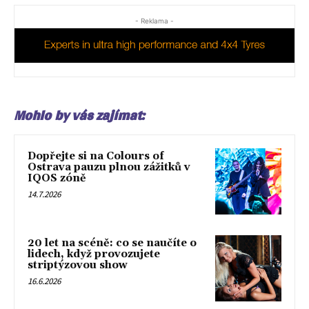
- Reklama -
Mohlo by vás zajímat:
Dopřejte si na Colours of
Ostrava pauzu plnou zážitků v
IQOS zóně
14.7.2026
20 let na scéně: co se naučíte o
lidech, když provozujete
striptýzovou show
16.6.2026