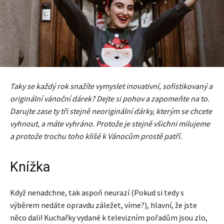
Taky se každý rok snažíte vymyslet inovativní, sofistikovaný a
originální vánoční dárek? Dejte si pohov a zapomeňte na to.
Darujte zase ty tři stejně neoriginální dárky, kterým se chcete
vyhnout, a máte vyhráno. Protože je stejně všichni milujeme
a protože trochu toho klišé k Vánocům prostě patří.
Knížka
Když nenadchne, tak aspoň neurazí (Pokud si tedy s
výběrem nedáte opravdu záležet, víme?), hlavní, že jste
něco dali! Kuchařky vydané k televizním pořadům jsou zlo,