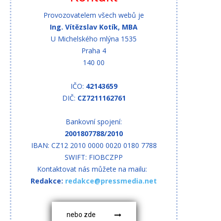
Provozovatelem všech webů je
Ing. Vítězslav Kotík, MBA
U Michelského mlýna 1535
Praha 4
140 00
IČO:
42143659
DIČ:
CZ7211162761
Bankovní spojení:
2001807788/2010
IBAN: CZ12 2010 0000 0020 0180 7788
SWIFT: FIOBCZPP
Kontaktovat nás můžete na mailu:
Redakce:
redakce@pressmedia.net
nebo zde