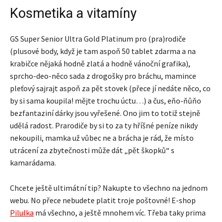
Kosmetika a vitamíny
GS Super Senior Ultra Gold Platinum pro (pra)rodiče
(plusové body, když je tam aspoň 50 tablet zdarma a na
krabičce nějaká hodně zlatá a hodně vánoční grafika),
sprcho-deo-něco sada z drogošky pro bráchu, mamince
pleťový sajrajt aspoň za pět stovek (přece jí nedáte něco, co
by si sama koupila! mějte trochu úctu…) a čus, eňo-ňůňo
bezfantaziní dárky jsou vyřešené. Ono jim to totiž stejně
udělá radost. Prarodiče by si to za ty hříšné peníze nikdy
nekoupili, mamka už vůbec ne a brácha je rád, že místo
utrácení za zbytečnosti může dát „pět škopků“ s
kamarádama.
Chcete ještě ultimátní tip? Nakupte to všechno na jednom
webu. No přece nebudete platit troje poštovné! E-shop
Pilulka
má všechno, a ještě mnohem víc. Třeba taky prima