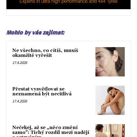
Mohlo by vás zajímat:
Ne všechno, co cítíš, musíš
okamžitě vyřešit
17.4.2026
Přestat vysvětlovat se
neznamená být necitlivá
17.4.2026
Nečekej, až se „něco změní
samo“: Tichý rozdíl mezi nadějí