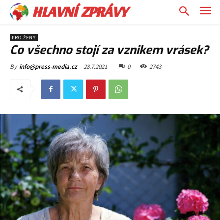
HLAVNÍ ZPRÁVY
PRO ŽENY
Co všechno stojí za vznikem vrásek?
28.7.2021
0
2743
By
info@press-media.cz