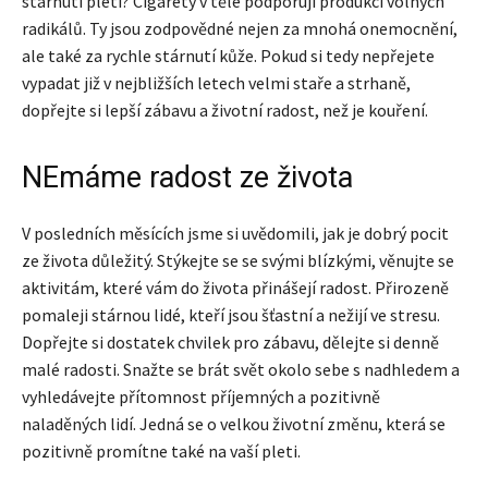
stárnutí pleti? Cigarety v těle podporují produkci volných
radikálů. Ty jsou zodpovědné nejen za mnohá onemocnění,
ale také za rychle stárnutí kůže. Pokud si tedy nepřejete
vypadat již v nejbližších letech velmi staře a strhaně,
dopřejte si lepší zábavu a životní radost, než je kouření.
NEmáme radost ze života
V posledních měsících jsme si uvědomili, jak je dobrý pocit
ze života důležitý. Stýkejte se se svými blízkými, věnujte se
aktivitám, které vám do života přinášejí radost. Přirozeně
pomaleji stárnou lidé, kteří jsou šťastní a nežijí ve stresu.
Dopřejte si dostatek chvilek pro zábavu, dělejte si denně
malé radosti. Snažte se brát svět okolo sebe s nadhledem a
vyhledávejte přítomnost příjemných a pozitivně
naladěných lidí. Jedná se o velkou životní změnu, která se
pozitivně promítne také na vaší pleti.