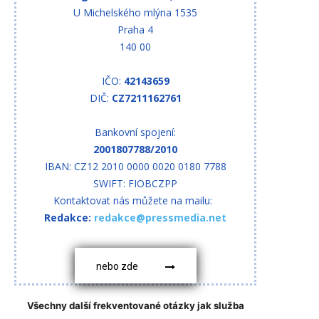
U Michelského mlýna 1535
Praha 4
140 00
IČO:
42143659
DIČ:
CZ7211162761
Bankovní spojení:
2001807788/2010
IBAN: CZ12 2010 0000 0020 0180 7788
SWIFT: FIOBCZPP
Kontaktovat nás můžete na mailu:
Redakce:
redakce@pressmedia.net
nebo zde
Všechny další frekventované otázky jak služba