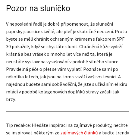
Pozor na sluníčko
V neposlední řadě je dobré připomenout, že sluneční
paprsky jsou sice skvělé, ale pleť je skutečně neocení. Proto
byste se měli chránit ochranným krémem s faktorem SPF
30 pokaždé, když se chystáte slunit. Chráněná kůže vydrží
krásná a bez vrásek o mnoho let více než ta, která je
neustále vystavena vysušování v podobě silného slunce.
Pravidelná péče o pleť se vám vyplatí. Poznáte sami po
několika letech, jak jsou na tom s vizáží vaši vrstevníci. A
najednou budete sami sobě vděční, že jste s užíváním elixíru
mládí v podobě kolagenových doplňků stravy začali tak
brzy.
Tip redakce: Hledáte inspiraci na zajímavé produkty, nechte
se inspirovat některým ze
zajímavých článků
a buďte trendy