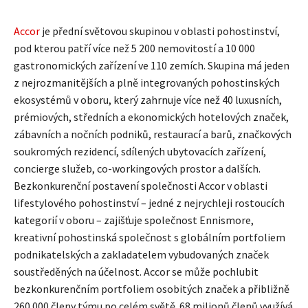
Accor
je přední světovou skupinou v oblasti pohostinství,
pod kterou patří více než 5 200 nemovitostí a 10 000
gastronomických zařízení ve 110 zemích. Skupina má jeden
z nejrozmanitějších a plně integrovaných pohostinských
ekosystémů v oboru, který zahrnuje více než 40 luxusních,
prémiových, středních a ekonomických hotelových značek,
zábavních a nočních podniků, restaurací a barů, značkových
soukromých rezidencí, sdílených ubytovacích zařízení,
concierge služeb, co-workingových prostor a dalších.
Bezkonkurenční postavení společnosti Accor v oblasti
lifestylového pohostinství – jedné z nejrychleji rostoucích
kategorií v oboru – zajišťuje společnost Ennismore,
kreativní pohostinská společnost s globálním portfoliem
podnikatelských a zakladatelem vybudovaných značek
soustředěných na účelnost. Accor se může pochlubit
bezkonkurenčním portfoliem osobitých značek a přibližně
260 000 členy týmu po celém světě. 68 milionů členů využívá