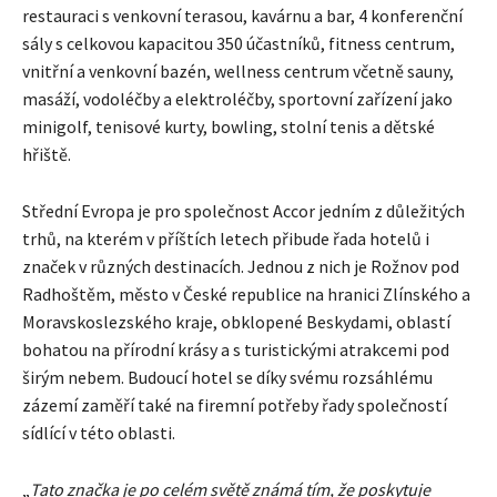
restauraci s venkovní terasou, kavárnu a bar, 4 konferenční
sály s celkovou kapacitou 350 účastníků, fitness centrum,
vnitřní a venkovní bazén, wellness centrum včetně sauny,
masáží, vodoléčby a elektroléčby, sportovní zařízení jako
minigolf, tenisové kurty, bowling, stolní tenis a dětské
hřiště.
Střední Evropa je pro společnost Accor jedním z důležitých
trhů, na kterém v příštích letech přibude řada hotelů i
značek v různých destinacích. Jednou z nich je Rožnov pod
Radhoštěm, město v České republice na hranici Zlínského a
Moravskoslezského kraje, obklopené Beskydami, oblastí
bohatou na přírodní krásy a s turistickými atrakcemi pod
širým nebem. Budoucí hotel se díky svému rozsáhlému
zázemí zaměří také na firemní potřeby řady společností
sídlící v této oblasti.
„
Tato značka je po celém světě známá tím, že poskytuje