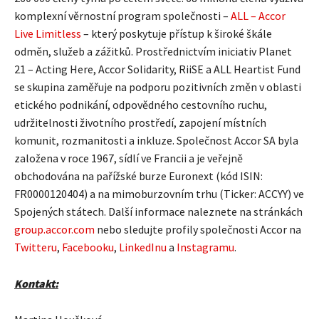
komplexní věrnostní program společnosti –
ALL – Accor
Live Limitless
– který poskytuje přístup k široké škále
odměn, služeb a zážitků. Prostřednictvím iniciativ Planet
21 – Acting Here, Accor Solidarity, RiiSE a ALL Heartist Fund
se skupina zaměřuje na podporu pozitivních změn v oblasti
etického podnikání, odpovědného cestovního ruchu,
udržitelnosti životního prostředí, zapojení místních
komunit, rozmanitosti a inkluze. Společnost Accor SA byla
založena v roce 1967, sídlí ve Francii a je veřejně
obchodována na pařížské burze Euronext (kód ISIN:
FR0000120404) a na mimoburzovním trhu (Ticker: ACCYY) ve
Spojených státech. Další informace naleznete na stránkách
group.accor.com
nebo sledujte profily společnosti Accor na
Twitteru
,
Facebooku
,
LinkedInu
a
Instagramu
.
Kontakt: