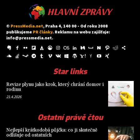
HLAVNÍ ZPRÁVY
©
PressMedia.net
, Praha 4, 140 00 - Od roku 2008
publikujeme
PR články
. Reklamu na webu zajišťuje:
info@pressmedia.net
.
Star links
Revize plynu jako krok, který chrání domov i
rodinu
21.4.2026
Ostatní právě čtou
Nejlepší krátkodobá půjčka: co ji skutečně
odlišuje od ostatních