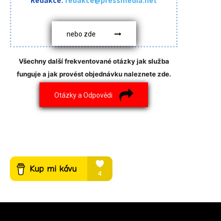
Redakce:
redakce@pressmedia.net
nebo zde
Všechny další frekventované otázky jak služba
funguje a jak provést objednávku naleznete zde.
Otázky a Odpovědi