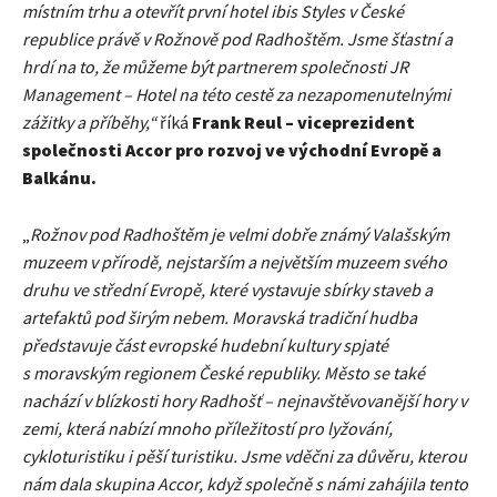
místním trhu a otevřít první hotel ibis Styles v České
republice právě v Rožnově pod Radhoštěm. Jsme šťastní a
hrdí na to, že můžeme být partnerem společnosti JR
Management – Hotel na této cestě za nezapomenutelnými
zážitky a příběhy,“
říká
Frank Reul – viceprezident
společnosti Accor pro rozvoj ve východní Evropě a
Balkánu.
„
Rožnov pod Radhoštěm je velmi dobře známý Valašským
muzeem v přírodě, nejstarším a největším muzeem svého
druhu ve střední Evropě, které vystavuje sbírky staveb a
artefaktů pod širým nebem. Moravská tradiční hudba
představuje část evropské hudební kultury spjaté
s moravským regionem České republiky. Město se také
nachází v blízkosti hory Radhošť – nejnavštěvovanější hory v
zemi, která nabízí mnoho příležitostí pro lyžování,
cykloturistiku i pěší turistiku. Jsme vděčni za důvěru, kterou
nám dala skupina Accor, když společně s námi zahájila tento