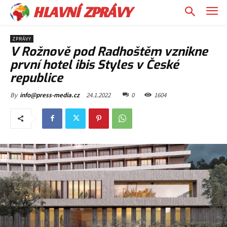
HLAVNÍ ZPRÁVY
ZPRÁVY
V Rožnově pod Radhoštěm vznikne
první hotel ibis Styles v České
republice
24.1.2022
0
1604
By
info@press-media.cz