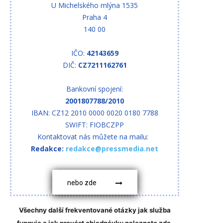
U Michelského mlýna 1535
Praha 4
140 00
IČO:
42143659
DIČ:
CZ7211162761
Bankovní spojení:
2001807788/2010
IBAN: CZ12 2010 0000 0020 0180 7788
SWIFT: FIOBCZPP
Kontaktovat nás můžete na mailu:
Redakce:
redakce@pressmedia.net
nebo zde
Všechny další frekventované otázky jak služba