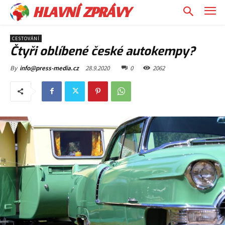
HLAVNÍ ZPRÁVY
CESTOVÁNÍ
Čtyři oblíbené české autokempy?
28.9.2020
0
2062
By
info@press-media.cz