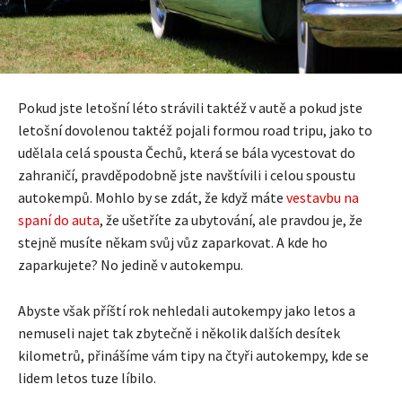
Pokud jste letošní léto strávili taktéž v autě a pokud jste
letošní dovolenou taktéž pojali formou road tripu, jako to
udělala celá spousta Čechů, která se bála vycestovat do
zahraničí, pravděpodobně jste navštívili i celou spoustu
autokempů. Mohlo by se zdát, že když máte
vestavbu na
spaní do auta
, že ušetříte za ubytování, ale pravdou je, že
stejně musíte někam svůj vůz zaparkovat. A kde ho
zaparkujete? No jedině v autokempu.
Abyste však příští rok nehledali autokempy jako letos a
nemuseli najet tak zbytečně i několik dalších desítek
kilometrů, přinášíme vám tipy na čtyři autokempy, kde se
lidem letos tuze líbilo.