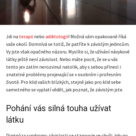
Jdi na
terapii
nebo
adiktologii
! Možná vám opakovaně říká
vaše okolí. Domnívá se totiž, že patříte k závislým jedincům.
Vy jste však opačného názoru. Myslíte si, že užívání návykové
látky ještě není závislost. Nebo máte pocit, že se u vás
tento jev zatím nerozvinul natolik, aby s sebou přinesl i
znatelné problémy projevující se v osobním i profesním
životě. Pro klid vašich blízkých, stejně jako pro klid sebe
samotného se vyplatí vědět, jak poznat, že závislým jste.
Pohání vás silná touha užívat
látku
Diagnóza syndromu závislosti se stanovuje ve chvíli, kdy po