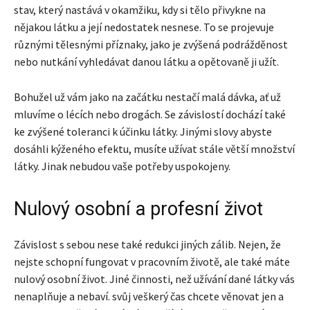
stav, který nastává v okamžiku, kdy si tělo přivykne na
nějakou látku a její nedostatek nesnese. To se projevuje
různými tělesnými příznaky, jako je zvýšená podrážděnost
nebo nutkání vyhledávat danou látku a opětovaně ji užít.
Bohužel už vám jako na začátku nestačí malá dávka, ať už
mluvíme o lécích nebo drogách. Se závislostí dochází také
ke zvýšené toleranci k účinku látky. Jinými slovy abyste
dosáhli kýženého efektu, musíte užívat stále větší množství
látky. Jinak nebudou vaše potřeby uspokojeny.
Nulový osobní a profesní život
Závislost s sebou nese také redukci jiných zálib. Nejen, že
nejste schopní fungovat v pracovním životě, ale také máte
nulový osobní život. Jiné činnosti, než užívání dané látky vás
nenaplňuje a nebaví. svůj veškerý čas chcete věnovat jen a