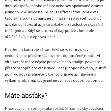
dobu alespoň jednoho měsíce nebo kdy opakovaně v rámci
jednoho roku dojde k silné touze užívat látku. Pokud vás
tato silná touha pohání, jestli máte nezvladatelnou chuť
užít danou látku, ať už je to cokoliv, o závislost se skutečně
může jednat. Když se k tomu přidají potíže v kontrole
užívání léků, je diagnóza jasná.
Potížemi v kontrole užívání léků se rozumí ty, kdy
nedodržujete předem stanovené a doporučené množství.
Víte sice, že máte nějaké pracovní nebo studijní povinnosti,
přesto si dopřejete větší dávku, než je doporučováno, jelikož
po ní doslova prahnete. V tomto případě už mluvíme o
velkém problému, kdy je nutné vyhledat odbornou pomoc.
Máte absťáky?
Prozrazujícím jevem je také absťák čili somatický odvykací