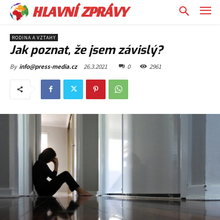
HLAVNÍ ZPRÁVY
RODINA A VZTAHY
Jak poznat, že jsem závislý?
26.3.2021
0
2961
By
info@press-media.cz