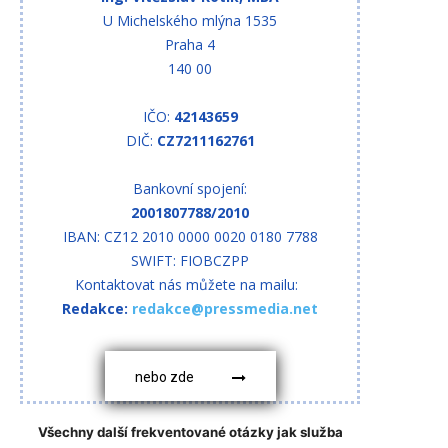
U Michelského mlýna 1535
Praha 4
140 00
IČO:
42143659
DIČ:
CZ7211162761
Bankovní spojení:
2001807788/2010
IBAN: CZ12 2010 0000 0020 0180 7788
SWIFT: FIOBCZPP
Kontaktovat nás můžete na mailu:
Redakce:
redakce@pressmedia.net
nebo zde
Všechny další frekventované otázky jak služba